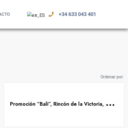
+34 633 043 401
ACTO
Ordenar por:
FEATURED
DESTACADO
P
romoción “Bali”, Rincón de la Victoria, otra manera de vivir la Costa del Sol
NUEVA
PROMOCIÓN
BAR
BARBACOA
CHILL OUT