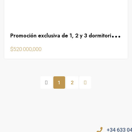
ZONAS VERDES
P
romoción exclusiva de 1, 2 y 3 dormitorios con terrazas y vistas al mar
$520.000,000
1
2
+34 633 0