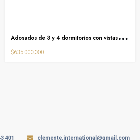
A
dosados de 3 y 4 dormitorios con vistas al Mediterráneo
$635.000,000
43 401
clemente.international@gmail.com