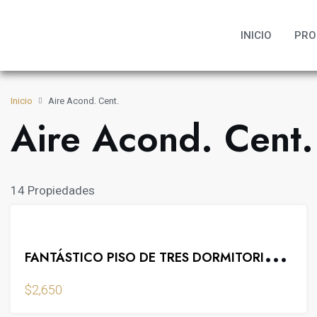
INICIO
PRO
Inicio
Aire Acond. Cent.
Aire Acond. Cent.
14 Propiedades
DESTACADO
F
ANTÁSTICO PISO DE TRES DORMITORIOS EN LAS “MÁLAGA TOWERS”
VENTA
BAR
BARBACOA
BUHARDILLA
$2,650
CHILL OUT
CLUB
CO-